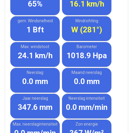
65%
16.1 km/h
gem. Windsnelheid
Windrichting
1 Bft
W (281°)
Max. windstoot
Barometer
24.1 km/h
1018.9 Hpa
Neerslag
Maand neerslag
0.0 mm
0.0 mm
Jaar neerslag
Neerslag intensiteit
347.6 mm
0.0 mm/min
Max. neerslagintensiteit
Zon energie