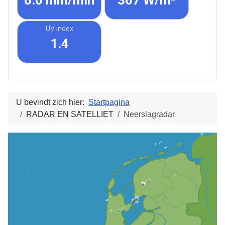
0.0 mm/min
367 W/m²
UV index
1.4
U bevindt zich hier:
Startpagina
RADAR EN SATELLIET
Neerslagradar