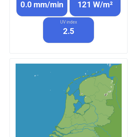
0.0 mm/min
121 W/m²
UV index
2.5