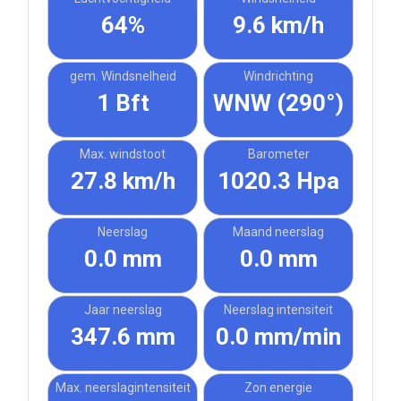
64%
9.6 km/h
gem. Windsnelheid
Windrichting
1 Bft
WNW (290°)
Max. windstoot
Barometer
27.8 km/h
1020.3 Hpa
Neerslag
Maand neerslag
0.0 mm
0.0 mm
Jaar neerslag
Neerslag intensiteit
347.6 mm
0.0 mm/min
Max. neerslagintensiteit
Zon energie